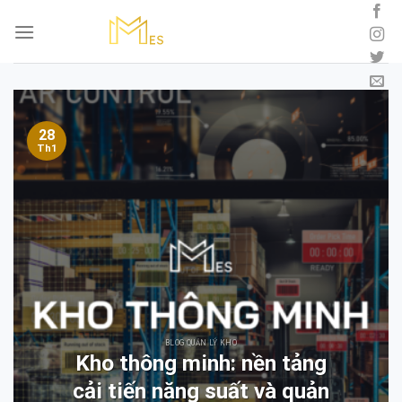
Skip
to
content
28
Th1
BLOG QUẢN LÝ KHO
Kho thông minh: nền tảng
cải tiến năng suất và quản