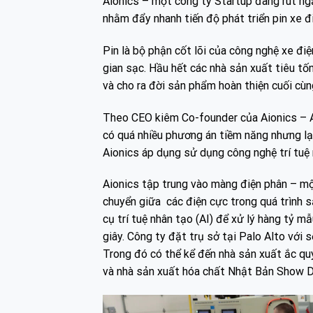
Aionics – một công ty Startup đang rút ng
nhằm đẩy nhanh tiến độ phát triển pin xe đ
Pin là bộ phận cốt lõi của công nghệ xe điệ
gian sạc. Hầu hết các nhà sản xuất tiêu tố
và cho ra đời sản phẩm hoàn thiện cuối cùn
Theo CEO kiêm Co-founder của Aionics – A
có quá nhiều phương án tiềm năng nhưng lại
Aionics áp dụng sử dụng công nghệ trí tuệ n
Aionics tập trung vào màng điện phân – một
chuyển giữa các điện cực trong quá trình s
cụ trí tuệ nhân tạo (AI) để xử lý hàng tỷ 
giây. Công ty đặt trụ sở tại Palo Alto với 
Trong đó có thể kể đến nhà sản xuất ắc qu
và nhà sản xuất hóa chất Nhật Bản Show 