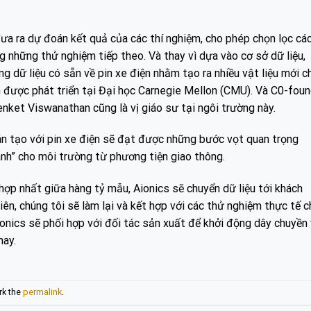
đưa ra dự đoán kết quả của các thí nghiệm, cho phép chọn lọc cá
ong những thử nghiệm tiếp
theo. Và thay vì dựa vào cơ sở dữ liệu,
ng dữ liệu có sẵn về pin xe điện nhằm tạo ra nhiều vật liệu mới c
 được phát triển tại Đại học Carnegie Mellon (CMU). Và C0-foun
nket Viswanathan cũng là vị giáo sư tại ngôi trường này.
hân tạo với pin xe điện sẽ đạt được những bước vọt quan trọng
anh” cho môi trường từ phương tiện giao thông.
hợp nhất giữa hàng tỷ mẫu, Aionics sẽ chuyển dữ liệu tới khách
ên, chúng tôi sẽ làm lại và kết hợp với các thử nghiệm thực tế c
Aionics sẽ phối hợp với đối tác sản xuất để khởi động dây chuyền
hay.
rk the
permalink
.