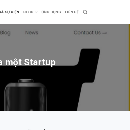
VÀ SỰ KIỆN
BLOG
ỨNG DỤNG
LIÊN HỆ
ủa một Startup