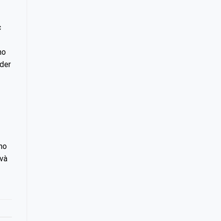
c
ho
der
ho
 và