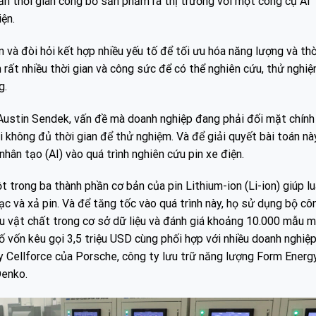
ắn thời gian công bố sản phẩm ra thị trường với một công cụ AI
iện.
n và đòi hỏi kết hợp nhiều yếu tố để tối ưu hóa năng lượng và thờ
n rất nhiều thời gian và công sức để có thể nghiên cứu, thử nghi
g.
ustin Sendek, vấn đề mà doanh nghiệp đang phải đối mặt chính 
 không đủ thời gian để thử nghiệm. Và để giải quyết bài toán này
hân tạo (AI) vào quá trình nghiên cứu pin xe điện.
 trong ba thành phần cơ bản của pin Lithium-ion (Li-ion) giúp l
ạc và xả pin. Và để tăng tốc vào quá trình này, họ sử dụng bộ cô
mẫu vật chất trong cơ sở dữ liệu và đánh giá khoảng 10.000 mẫu m
số vốn kêu gọi 3,5 triệu USD cùng phối hợp với nhiều doanh nghiệp
y Cellforce của Porsche, công ty lưu trữ năng lượng Form Energ
Denko.