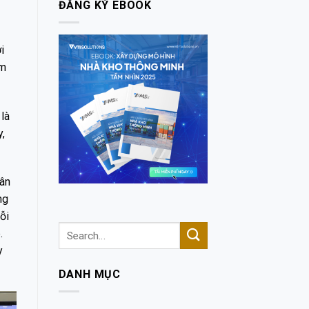
ĐĂNG KÝ EBOOK
i
ệm
là
,
uân
ng
ỗi
.
y
DANH MỤC